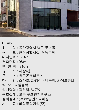
FLOS
위 치 : 울산광역시 남구 무거동
용 도 : 근린생활시설, 단독주택
대지면적 : 179㎡
건축면적 : 98㎡
연 면 적 : 316㎡
규 모 : 지상4층
구 조 : 철근콘크리트조
마 감 : 스타코, 화강석버너구이, 와이드롱브
릭, 모노타일블럭
설계담당 : 김선범, 박근아
구조설계 : 오름 구조안전연구소
설비설계 : (주)보명엔지니어링
시 공 : 라임종합건설(주)