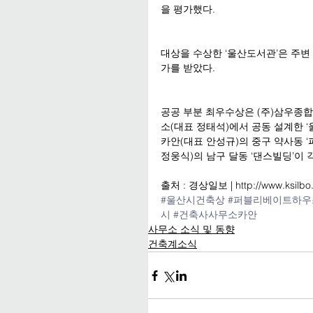
을 평가했다.
대상을 수상한 ‘울산도서관’은 주
가를 받았다.
공공 부분 최우수상은 (주)삼우종
소(대표 정태석)에서 공동 설계한 
카안(대표 안성규)의 중구 약사동 
정웅식)의 남구 달동 ‘댄스빌딩’이 
출처 : 경상일보 | http://www.ksilbo.c
#울산시건축상
#퍼블리베이트하우
시
#건축사사무소카안
사무소 소식 및 동향
건축계소식