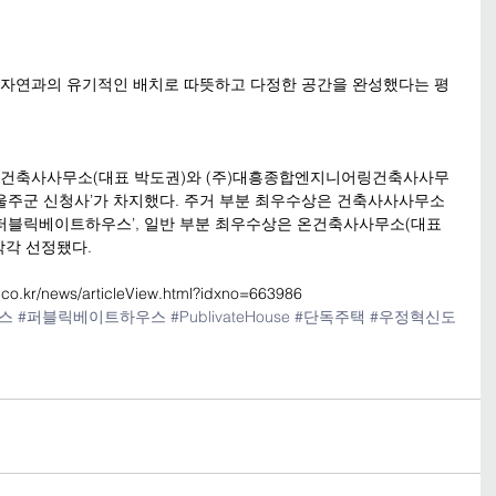
변 자연과의 유기적인 배치로 따뜻하고 다정한 공간을 완성했다는 평
합건축사사무소(대표 박도권)와 (주)대흥종합엔지니어링건축사사무
‘울주군 신청사’가 차지했다. 주거 부분 최우수상은 건축사사사무소 
‘퍼블릭베이트하우스’, 일반 부분 최우수상은 온건축사사무소(대표 
각각 선정됐다.
o.kr/news/articleView.html?idxno=663986
스
#퍼블릭베이트하우스
#PublivateHouse
#단독주택
#우정혁신도